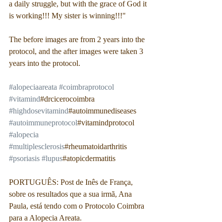
a daily struggle, but with the grace of God it 
is working!!! My sister is winning!!!"
The before images are from 2 years into the 
protocol, and the after images were taken 3 
years into the protocol. 
#alopeciaareata
#coimbraprotocol
#vitamind
#drcicerocoimbra 
#highdosevitamind
#autoimmunediseases 
#autoimmuneprotocol
#vitamindprotocol 
#alopecia
#multiplesclerosis
#rheumatoidarthritis 
#psoriasis
#lupus
#atopicdermatitis
PORTUGUÊS: Post de Inês de França, 
sobre os resultados que a sua irmã, Ana 
Paula, está tendo com o Protocolo Coimbra 
para a Alopecia Areata.