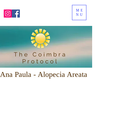
ME
NU
The Coimbra
Protocol
Ana Paula - Alopecia Areata