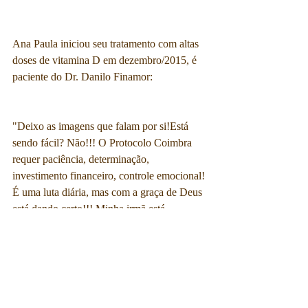
Ana Paula iniciou seu tratamento com altas 
doses de vitamina D em dezembro/2015, é 
paciente do Dr. Danilo Finamor:
"Deixo as imagens que falam por si!Está 
sendo fácil? Não!!! O Protocolo Coimbra 
requer paciência, determinação, 
investimento financeiro, controle emocional! 
É uma luta diária, mas com a graça de Deus 
está dando certo!!! Minha irmã está 
vencendo!!!"As primeiras imagens são de 2 
anos após o início do tratamento, as imagens 
de 2018 são depois de 3 anos de tratamento.
#alopeciaareata
#protocolocoimbra